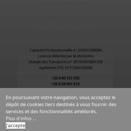
Instagram
Capacité Professionnelle n° JVE931308084
Licence délivrée par le Ministère
chargé des Transports n° 2019/93/0001250
Agrément VTC EVTC084163298
+33 4 90 131 555
+33 6 59 001 810
contact@eloratoursprovence.com
En poursuivant votre navigation, vous acceptez le
dépôt de cookies tiers destinés à vous fournir des
services et des fonctionnalités améliorés.
Plus d'infos ...
© 2026
ALTO Infomedia
- All Rights Reserved. |
J'accepte
Legal notice
|
Contact form
.